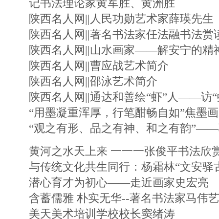
记书法理论家黄军胜、黄洲胜
陕西名人网||人民功勋艺术家薛瑛先生
陕西名人网||著名书法家任法融书法赏
陕西名人网||山水画家——解安宁的精
陕西名人网||曹应战艺术简介
陕西名人网||邵泳艺术简介
陕西名人网||通达和善绘“虾”人——访
“用墨凝重浑厚，行笔酣畅自如”焦墨画
“观之有形、品之有神、和之有韵”—
黄河之水天上来 一一一张俊平书法欣
与传统文化共生同行：杨霜林“文安驿
潜心育才为初心——走近画家史宏亮
含蓄儒雅 朴实无华--著名书法家马伟
美天美术培训学校校长窦绪涛