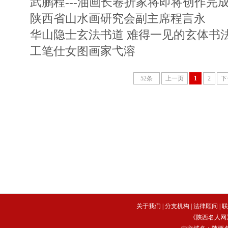
武鹏程---油画长卷折家将即将创作完
陕西省山水画研究会副主席程言永
华山隐士玄法书道 难得一见的玄体书
工笔仕女图画家弋溶
52条
上一页
1
2
下
关于我们
|
分支机构
|
法律顾问
|
联
《陕西名人网