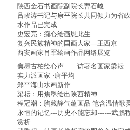
陕西金石书画院副院长曹石峻
吕峻涛书记与康平院长共同倾力为省
水作品已完成
史宏亮：痴心绘画慰此生
复兴民族精神的国画大家—王西京
西安画家肖军绘画作品网络展览
焦墨古柏绘心声——访著名画家梁耘
实力派画家 ·唐平均
郑平海山水画新作
梁耘：用焦墨绘出陕西精神
程冠潮：胸藏静气蕴画品 笔含温情歌
永恒的记忆---历史不能忘却------
赏析