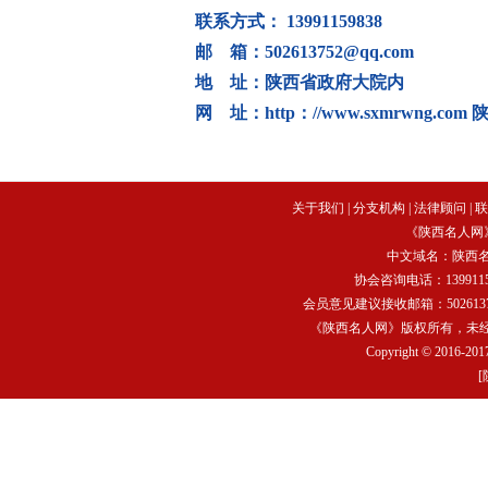
联系方式： 13991159838
邮 箱：502613752@qq.com
地 址：陕西省政府大院内
网 址：http：//www.sxmrwng.com
关于我们
|
分支机构
|
法律顾问
|
联
《陕西名人网
中文域名：
陕西
协会咨询电话：13991159
会员意见建议接收邮箱：502613752
《陕西名人网》版权所有，未
Copyright © 2016-2017
[