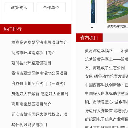
政策资讯
合作单位
身边好人齐聚首 感恩...
黄河岸边幸福路——沿...
筑梦沿黄兴塞上—
热门排行
省内项目
榆商高速华阴至洛南段项目简介
黄河岸边幸福路——沿
商洛市环城南路项目简介
筑梦沿黄兴塞上——沿
荔浦县北环路建设项目
石川河建成了生态公园
贵港市覃塘区岭南湿地公园项目
安康 硒谷动力培育发展
府谷孤山川至庙沟门（三道沟）
中国西部科技创新港：正
铁路专用线项目
中国好人唐孝标助学慈
身边好人齐聚首 感恩好人正当时
铜川市晴暖童心“城乡手拉
梦
商州南秦新区项目简介
身边好人齐聚首 感恩好
心助学协会第六届“山里
延安市凯泽国际大厦股权出让项
纺织园电子信息产业项
举办
目
乌什县风能发电项目
乾县高科技照明应用产