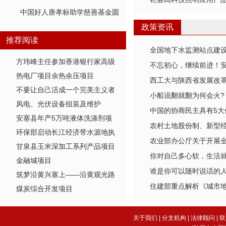
中国好人唐孝标助学慈善基金圆
宜君贫困学子大学梦
政策资讯
推荐阅读
全国地下水监测站点建
方玮峰主任参加香港银行家高级
不忘初心，继续前进！
热电厂项目余热余压项目
研修班...
西工大与陕西省发展改
不要让自己活成一个完美主义者
小船说翻就翻为何会火? 
风电、光伏设备组装及维护
中国的协商民主具有5大
解
安塞县年产5万吨液体洗涤剂项
农村土地股份制、新型经
环保部启动长江经济带水源地执
目
农业部办公厅关于开展
你所关心的热点都在里
甘泉县玉米深加工系列产品项目
法专项...
你对自己多心软，生活
人轮训计划的通知
金融城项目
谁是你可以随时说话的
筑梦沿黄兴塞上——沿黄观光路
住建部重点解析《城市地
煤炭综合开发项目
巡礼之...
划》
关于我们
|
分支机构
|
法律顾问
|
联