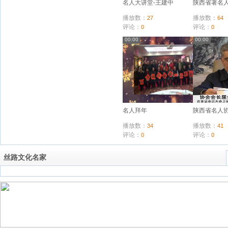
名人大讲堂-王建中
陕西省著名
播放数：
播放数：
27
64
评论：
评论：
0
0
00:00
00:00
名人拜年
陕西省名人
播放数：
播放数：
34
41
评论：
评论：
0
0
丝路文化名家