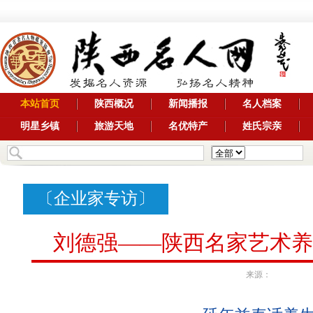
本站首页
陕西概况
新闻播报
名人档案
明星乡镇
旅游天地
名优特产
姓氏宗亲
〔
企业家专访
〕
刘德强——陕西名家艺术养
来源：