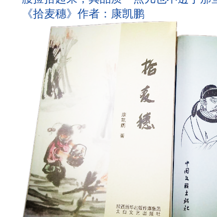
《拾麦穗》作者：康凯鹏