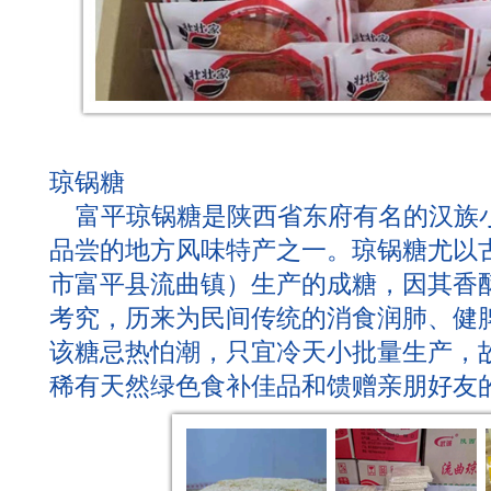
琼锅糖
富平琼锅糖是陕西省东府有名的汉族
品尝的地方风味特产之一。琼锅糖尤以
市富平县流曲镇）生产的成糖，因其香
考究，历来为民间传统的消食润肺、健
该糖忌热怕潮，只宜冷天小批量生产，
稀有天然绿色食补佳品和馈赠亲朋好友