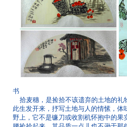
书
拾麦穗，是捡拾不该遗弃的土地的礼
此生发开来，抒写土地与人的情愫，体
野上，它不是镰刀或收割机怀抱中的果
腰捡拾起来，其品质一点儿也不逊于那