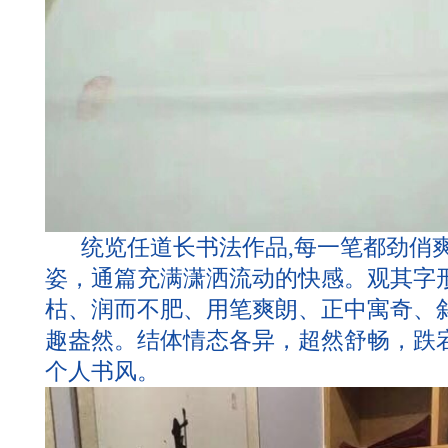
统览任道长书法作品,每一笔都劲俏
姿，通篇充满潇洒流动的快感。观其字
枯、润而不肥、用笔爽朗、正中寓奇、
趣盎然。结体情态各异，超然舒畅，跌
个人书风。