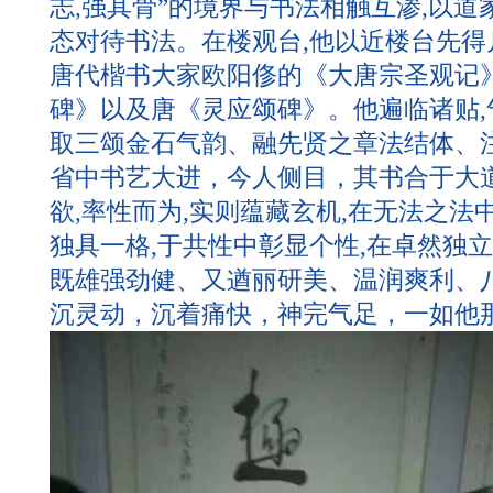
志,强其骨”的境界与书法相触互渗,以道
态对待书法。在楼观台,他以近楼台先得
唐代楷书大家欧阳俢的《大唐宗圣观记
碑》以及唐《灵应颂碑》。他遍临诸贴
取三颂金石气韵、融先贤之章法结体、
省中书艺大进，今人侧目，其书合于大道
欲,率性而为,实则蕴藏玄机,在无法之法
独具一格,于共性中彰显个性,在卓然独
既雄强劲健、又遒丽研美、温润爽利、
沉灵动，沉着痛快，神完气足，一如他