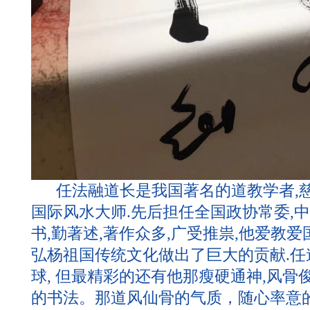
任法融道长是我国著名的道教学者,慈善
国际风水大师.先后担任全国政协常委,
书,勤著述,著作众多,广受推祟,他爱教爱
弘杨祖国传统文化做出了巨大的贡献.
球, 但最精彩的还有他那瘦硬通神,风骨
的书法。那道风仙骨的气质，随心率意