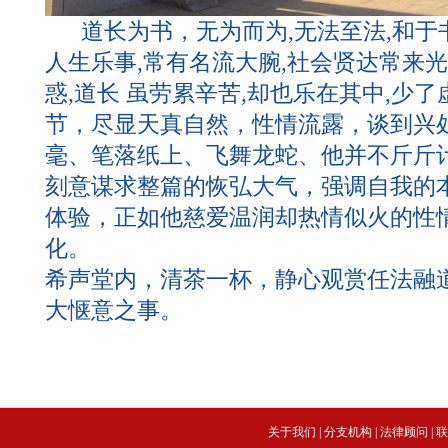
道长为书，无为而为,无法至法,和于书
人生乐事,常有名流大腕,社会贤达常来
惑,道长 虽劳累辛苦,却也乐在其中,少
节，尽显天真自然，性情流露，谈到兴处
毫、笔落纸上、飞舞龙蛇、他并不斤斤
刻意谋求整篇的恢弘大气，强调自我的
体验，正如他慈爱温润却热情似火的性
化。
希声堂内，清茶一杯，静心观赏任法融
大惬意之事。
关于我们
|
分支机构
|
法律顾问
|
联