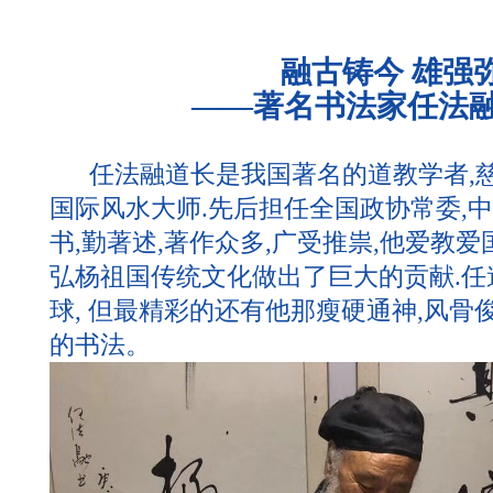
融古铸今 雄强
——著名书法家任法
任法融道长是我国著名的道教学者,慈善
国际风水大师.先后担任全国政协常委,
书,勤著述,著作众多,广受推祟,他爱教爱
弘杨祖国传统文化做出了巨大的贡献.
球, 但最精彩的还有他那瘦硬通神,风骨
的书法。