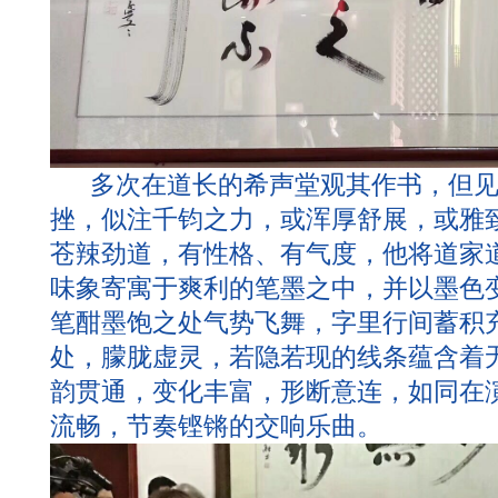
多次在道长的希声堂观其作书，但见
挫，似注千钧之力，或浑厚舒展，或雅
苍辣劲道，有性格、有气度，他将道家
味象寄寓于爽利的笔墨之中，并以墨色
笔酣墨饱之处气势飞舞，字里行间蓄积
处，朦胧虚灵，若隐若现的线条蕴含着
韵贯通，变化丰富，形断意连，如同在
流畅，节奏铿锵的交响乐曲。