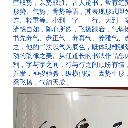
空取势，以势取胜。古人论书，常有笔
形势、气势、骨势等语，其表现形式即
连、轻重等。小到一字、一行、大到一
流畅自如，随心所欲，飞扬跌宕，气势
书先养气、养正气、养真气、养雅气、
之，他的书法以气为底色，既体现雄强
动的韵律之美。从任道长的书法作品总
利，字与字之间，行与行之间顾盼有情
并发，神骏驰骋，纵横倜傥，因势生形，
采飞扬，气韵天成。