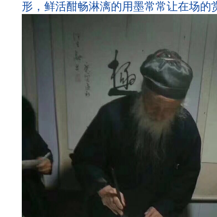
形，鲜活酣畅淋漓的用墨常常让在场的