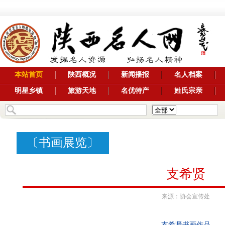
本站首页
陕西概况
新闻播报
名人档案
明星乡镇
旅游天地
名优特产
姓氏宗亲
〔
书画展览
〕
支希贤
来源：协会宣传处
支希贤书画作品