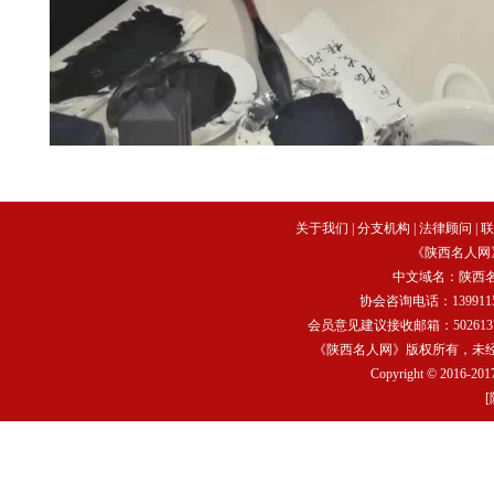
关于我们
|
分支机构
|
法律顾问
|
联
《陕西名人网
中文域名：
陕西
协会咨询电话：13991159
会员意见建议接收邮箱：502613752
《陕西名人网》版权所有，未
Copyright © 2016-2017
[