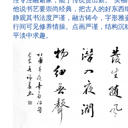
性专注融诸家，能于传统贵出新。"吴
他说书艺要崇尚经典，把古人的好东西
静观其书法度严谨，融古铸今，字形雅
行间可见修养情操。点画严谨，结构沉
平淡中求趣。