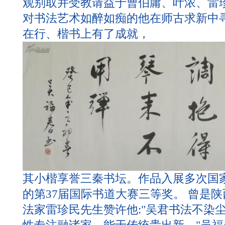
观别取并受教请益于曹伯庸、叶浓、雷
对书法艺术如醉如痴的他在师古求新中
在行、楷书上有了成就，
其小楷享誉三秦书坛。作品入展多次国
的第37届国际书道大赛三等奖。 曾是
法家雷珍民先生赞许他:"吴君书法不染