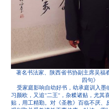
著名书法家、陕西省书协副主席吴福
四句》
受家庭影响自幼好书，幼承庭训入墨
习颜欧，又追"二王"，杂糅诸贴，尤其
贴，用工精勤。对《圣教》百临不厌、