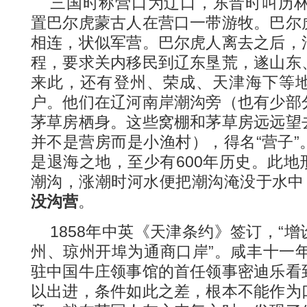
三国时称营口为辽口，东晋时叫历林
置巴尔虎蒙古人在营口一带游牧。巴尔
相连，状似军营。巴尔虎人离去之后，
程，要求关内移民到辽东垦荒，遂山东
来此，还有登州、荣成、天津海下等
户。他们在辽河南岸潮沟旁（也有少部
茅草房栖身。这些窝棚和茅草房远远望
并不是营房而是小渔村），得名“营子
是退海之地，至少有600年历史。此
潮沟，涨潮时河水便把潮沟淹没于水中
没沟营
。
1858年中英《天津条约》签订，“
州、琼州开埠为通商口岸”。咸丰十一年
驻中国牛庄领事馆的首任领事密迪乐看
以出进，条件如此之差，根本不能作为