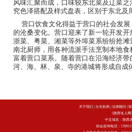
风味汇聚而成，口味较东北菜及辽菜之
究色泽搭配及样式盘表，区别于东北及
营口饮食文化得益于营口的社会发展
的沧桑变化。营口迎来了新一轮开发开
浙菜、粤菜、湘菜等外埠菜系纷纷抢滩
南北厨师，用各种流派手法烹制本地食
富着营口菜系。随着营口在沿海经济带
河、海、林、泉、寺的港城将形成自成
关于我们
|
分支机构
|
法律顾问
|
联
《陕西名人网
中文域名：
陕西
协会咨询电话：13991159