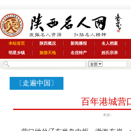
本站首页
陕西概况
新闻播报
名人档案
明星乡镇
旅游天地
名优特产
姓氏宗亲
〔
走遍中国
〕
百年港城营
来源：